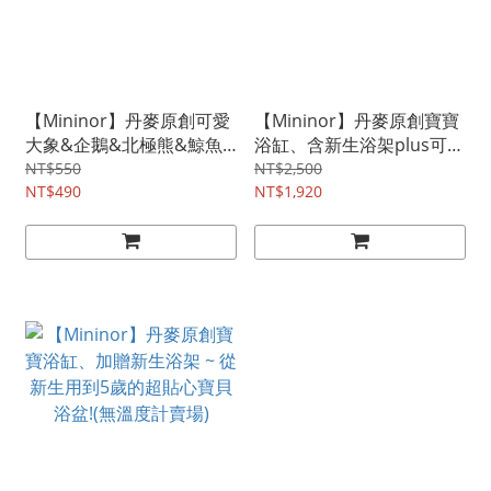
【Mininor】丹麥原創可愛
【Mininor】丹麥原創寶寶
大象&企鵝&北極熊&鯨魚
浴缸、含新生浴架plus可愛
溫度計
溫度計組合 ~ 從新生用到5
NT$550
NT$2,500
NT$490
歲的超貼心寶貝浴盆!
NT$1,920