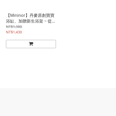
【Mininor】丹麥原創寶寶
浴缸、加贈新生浴架 ~ 從新
生用到5歲的超貼心寶貝浴
NT$1,980
盆!(無溫度計賣場)
NT$1,430