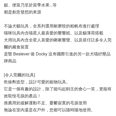
鋸、便當乃至於當季水果...等
都是創意發想的來源
不論犬貓玩具，全系列選用耐磨咬的粗帆布進行處理
喵咪玩具內含喵星人最喜愛的響響紙、以及貓薄荷搭載
犬用玩具內含全星人喜愛的啾啾響聲、以及搭仔註多令人莞
爾的藏食裝置
是暨 Bestever 後 Docky 逗奇國際引進的另一款犬喵紓壓品
牌商品
[令人莞爾的玩具]
乾燥劑造型，設計可愛的寵物玩具。
它是一個有趣的設計，除了能勾起飼主的會心一笑，更能有
效取悅毛孩的產品！
推薦用於緩解運動不足、憂鬱寂寞的毛孩使用
無論在室內還是在戶外，您都可以隨時隨地使用。