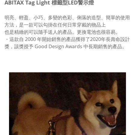
ABITAX Tag Light 標籤型LED警示燈
明亮、輕盈、小巧、多變的色彩、俐落的造型、簡單的使用
方法，是一款可以勾掛在任何日常穿戴的物品上
也是精緻的可以隨手送人的產品。更換電池也很容易。
・這款自 2000 年開始銷售的產品獲得了2020年長壽命設計
獎，該獎授予 Good Design Awards 中長期銷售的產品。