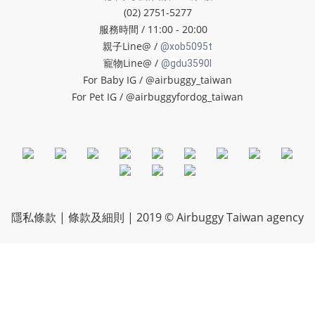
(02) 2751-5277
服務時間 / 11:00 - 20:00
親子Line@ /
@xob5095t
寵物Line@ /
@gdu3590l
For Baby IG /
@
airbuggy_taiwan
For Pet IG /
@airbuggyfordog_taiwan
隱私條款 | 條款及細則 | 2019 © Airbuggy Taiwan agency