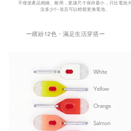
不僅使產品精緻、耐用，更讓尺寸保持最小，只比電池
沒多少!!~並且可以輕鬆更換電池。
ー繽紛12色・滿足生活穿搭ー