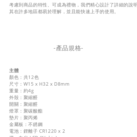
考慮到商品的特性、可成為禮物，我們精心設計了詳細的說
其在許多地區都易於理解，並且能快速上手的使用。
-產品規格-
主體
顏色：共12色
尺寸：W15 x H32 x D8mm
重量：約4g
外殼：聚縮醛
開關：聚縮醛
燈罩：聚碳酸酯
墊片：聚丙烯
金屬板：不銹鋼
電池：鋰離子 CR1220 x 2