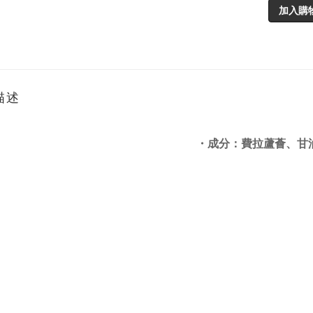
加入購
描述
・成分：費拉蘆薈、甘