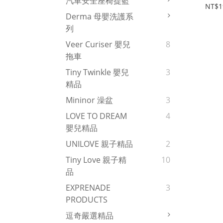
汽車安全座椅提籃
藏食
NT$1
Derma 母嬰洗護系
列
Veer Curiser 嬰兒
8
拖車
Tiny Twinkle 嬰兒
3
精品
Mininor 澡盆
3
LOVE TO DREAM
4
嬰兒精品
UNILOVE 親子精品
2
Tiny Love 親子精
10
品
EXPRENADE
3
PRODUCTS
逗奇嚴選精品