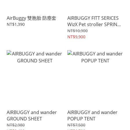
AirBuggy 雙胞胎 防塵套
AIRBUGGY FITT SERICES
WizX Pet stroller SPRING
NT$1,390
& SUMMER SPECIAL
NT$10,900
LIMITED COLOR
NT$9,900
AIRBUGGY and wander
AIRBUGGY and wander
GROUND SHEET
POPUP TENT
NT$2,980
NT$7,500