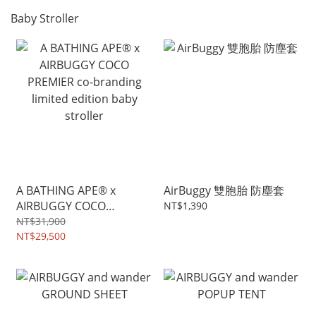
Baby Stroller
A BATHING APE® x
AirBuggy 雙胞胎 防塵套
AIRBUGGY COCO
NT$1,390
PREMIER co-branding
NT$31,900
limited edition baby
NT$29,500
stroller