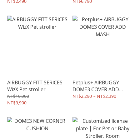
NT$2,490
NT$6,790
AIRBUGGY FITT SERICES
Petplus+ AIRBUGGY
WizX Pet stroller
DOME3 COVER ADD
MASH
NT$10,900
NT$2,290 ~ NT$2,390
NT$9,900