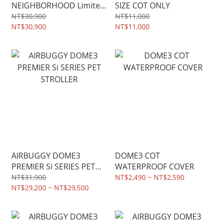
NEIGHBORHOOD Limited
SIZE COT ONLY
Edition Collaboration
NT$30,900
NT$11,000
NT$30,900
NT$11,000
AIRBUGGY DOME3
DOME3 COT
PREMIER Si SERIES PET
WATERPROOF COVER
STROLLER
NT$31,900
NT$2,490 ~ NT$2,590
NT$29,200 ~ NT$29,500