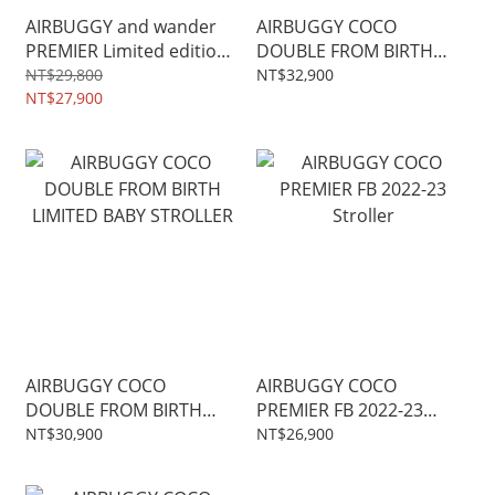
AIRBUGGY and wander
AIRBUGGY COCO
PREMIER Limited edition
DOUBLE FROM BIRTH
Baby stroller
GREY TWEED LIMITED
NT$29,800
NT$32,900
NT$27,900
BABY STROLLER
AIRBUGGY COCO
AIRBUGGY COCO
DOUBLE FROM BIRTH
PREMIER FB 2022-23
LIMITED BABY STROLLER
Stroller
NT$30,900
NT$26,900