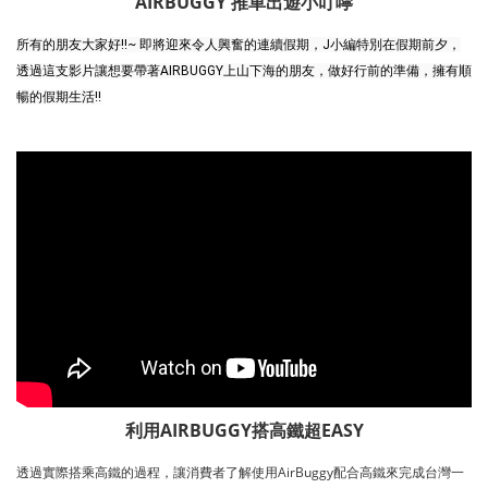
AIRBUGGY 推車出遊小叮嚀
所有的朋友大家好!!~ 即將迎來令人興奮的連續假期，J小編特別在假期前夕，
透過這支影片讓想要帶著AIRBUGGY上山下海的朋友，做好行前的準備，擁有順
暢的假期生活!!
利用AIRBUGGY搭高鐵超EASY
透過實際搭乘高鐵的過程，讓消費者了解使用AirBuggy配合高鐵來完成台灣一