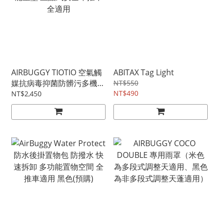
AIRBUGGY TIOTIO 空氣觸
ABITAX Tag Light
媒抗病毒抑菌防髒污多機能
NT$550
坐墊 五點式安全帶推車全
NT$490
NT$2,450
適用