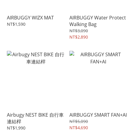
AIRBUGGY WIZX MAT
AIRBUGGY Water Protect
Walking Bag
NT$1,590
NT$3,090
NT$2,890
Airbugy NEST BIKE 自行車
AIRBUGGY SMART FAN+AI
連結桿
NT$5,090
NT$4,690
NT$1,990