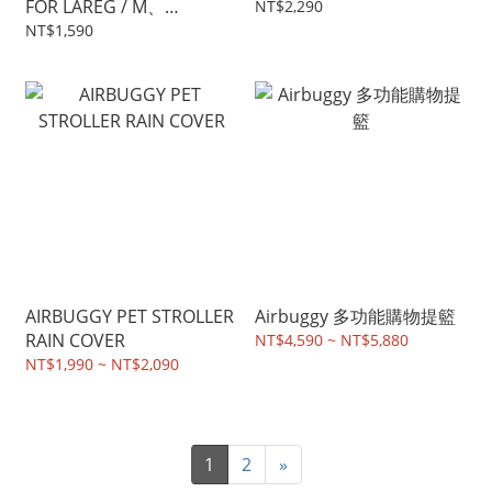
FOR LAREG / M、
NT$2,290
REGULAR / SM
NT$1,590
AIRBUGGY PET STROLLER
Airbuggy 多功能購物提籃
RAIN COVER
NT$4,590 ~ NT$5,880
NT$1,990 ~ NT$2,090
1
2
»