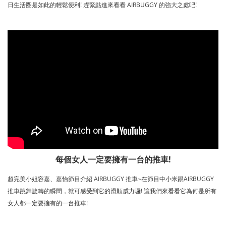
日生活圈是如此的輕鬆便利! 趕緊點進來看看 AIRBUGGY 的強大之處吧!
每個女人一定要擁有一台的推車!
超完美小姐容嘉、嘉怡節目介紹 AIRBUGGY 推車~在節目中小米跟AIRBUGGY
推車跳舞旋轉的瞬間，就可感受到它的滑順威力囉! 讓我們來看看它為何是所有
女人都一定要擁有的一台推車!