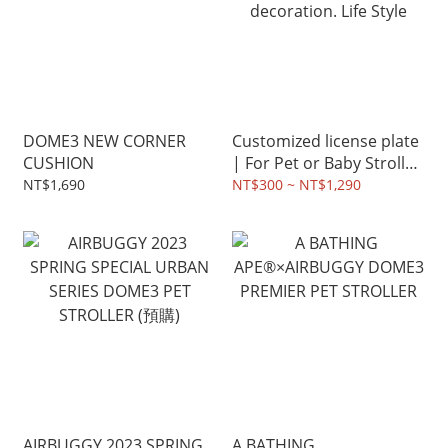
DOME3 NEW CORNER
Customized license plate
CUSHION
| For Pet or Baby Stroller.
Room decoration. Life
NT$1,690
NT$300 ~ NT$1,290
Style
AIRBUGGY 2023 SPRING
A BATHING