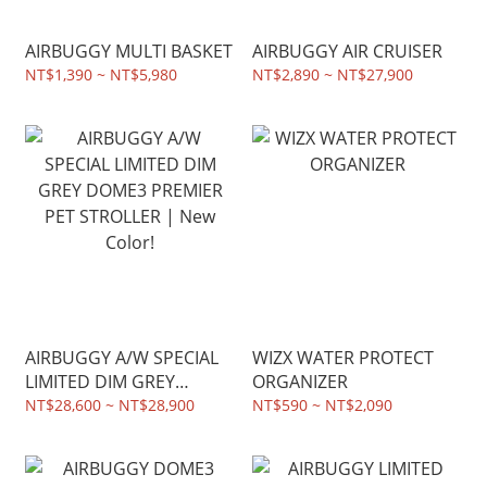
AIRBUGGY MULTI BASKET
AIRBUGGY AIR CRUISER
NT$1,390 ~ NT$5,980
NT$2,890 ~ NT$27,900
AIRBUGGY A/W SPECIAL
WIZX WATER PROTECT
LIMITED DIM GREY
ORGANIZER
DOME3 PREMIER PET
NT$28,600 ~ NT$28,900
NT$590 ~ NT$2,090
STROLLER | New Color!