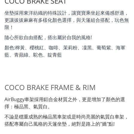
COCO BRAKE SEAT
坐墊採用東洋紡織的特殊設計，讓寶寶乘坐起來備感舒適，
更讓拔拔麻麻有
多樣化顏色選擇，與天篷組合搭配，玩色無
限！
隨心所欲自由搭配，
搭出屬於自我的風格!
顏色:檸黃、櫻桃紅、咖啡、茉莉粉、凜黑、葡萄紫、海軍
藍、青蘋綠、駝色、靛青藍
COCO BRAKE FRAME & RIM
AirBuggy
車架採用鋁合金材質之外，更是增加了顏色的選
擇：極品黑、氣質白。
不論是穩重成熟的極品黑車架或是時尚亮麗的氣質白車架，
搭配專屬自己風格的天篷坐墊，絕對是路上的"嬌"點!