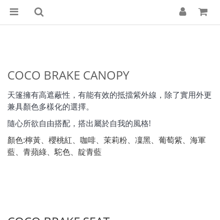
COCO BRAKE CANOPY
天篷擁有高遮蔽性，有能有效的抵擋紫外線，除了實用外更
兼具顏色多樣化的選擇。
隨心所欲自由搭配，
搭出屬於自我的風格!
顏色:檸黃、櫻桃紅、咖啡、茉莉粉、凜黑、葡萄紫、海軍
藍、青蘋綠、駝色、靛青藍