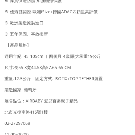
※ 厚實側邊防護 加強頭頸保護
※ 優秀雙認證
-
歐洲
iSize+
德國
ADAC
四顆星高評價
※ 歐洲製造原裝進口
※ 五年保固、事故換新
【產品規格】
適用年紀
: 45-105cm
︱四個月
-4
歲∣最大承重
19
公斤
尺寸
:
長
55 X
寬
44.5X
高
57.65-65 CM
重量
:12.5
公斤︱固定方式
: ISOFIX+TOP TETHER
裝置
製造國家
:
葡萄牙
展售點位：AIRBABY 愛兒百趣親子精品
北市光復南路415號1樓
02-27297068
11:00~20:00