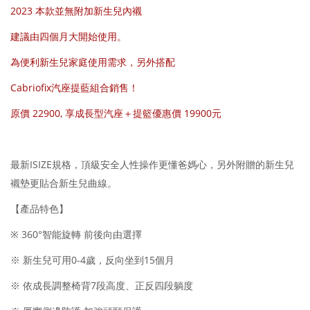
2023 本款並無附加新生兒內襯
建議由四個月大開始使用。
為便利新生兒家庭使用需求，另外搭配
Cabriofix汽座提藍組合銷售！
原價 22900, 享成長型汽座＋提籃優惠價 19900元
最新
ISIZE
規格，頂級安全人性操作更懂爸媽心，另外附贈的新生兒
襯墊更貼合新生兒曲線。
【產品特色】
※
360
°智能旋轉 前後向由選擇
※ 新生兒可用
0-4
歲，反向坐到
15
個月
※ 依成長調整椅背
7
段高度、正反四段躺度