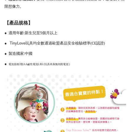
限想像力。
【產品規格】
:
5
●
適用年齡
新生兒至
個月以上
(CE
)
●
TinyLove
玩具均全數通過歐盟產品安全檢驗標準
認證
:
●
製造國家
中國
●
電池規格3顆AA鹼性電池LR6 (玩具本身無內附電池')