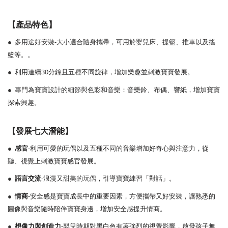
【產品特色】
-
●
多用途好安裝
大小適合隨身攜帶，可用於嬰兒床、提籃、推車以及搖
籃等。
。
30
●
利用連續
分鐘且五種不同旋律，增加樂趣並刺激寶寶發展。
●
專門為寶寶設計的細節與色彩和音樂：音樂鈴、布偶、響紙，增加寶寶
探索興趣。
【發展七大潛能】
感官
-
●
利用可愛的玩偶以及五種不同的音樂增加好奇心與注意力，從
聽、視覺上刺激寶寶感官發展。
語言交流
-
●
浪漫又甜美的玩偶，引導寶寶練習「對話」。
情商
-
●
安全感是寶寶成長中的重要因素，方便攜帶又好安裝，讓熟悉的
圖像與音樂隨時陪伴寶寶身邊，增加安全感提升情商。
想像力與創造力
-
●
嬰兒時期對黑白色有著強烈的視覺影響，啟發孩子無