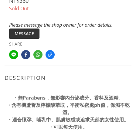
NT$360
Sold Out
Please message the shop owner for order details.
MESSAGE
SHARE
DESCRIPTION
・無Parabens，無影響內分泌成分、香料及酒精。
・
含有機蘆薈及檸檬酸萃取，平衡私密處ph值，保濕不乾
澀。
・
適合懷孕、哺乳中、肌膚敏感或追求天然的女性使用。
・
可以每天使用。