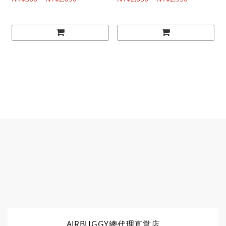
間，L(M) / R(SM)兩尺寸
(預購)
(預購)
AIRBUGGY總代理直営店