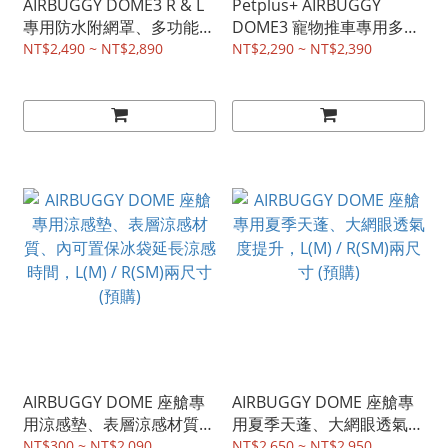
AIRBUGGY DOME3 R & L
Petplus+ AIRBUGGY
專用防水附網罩、多功能保
DOME3 寵物推車專用多功
潔墊 (R尺寸台鐵、高鐵通
能附網罩強防撥水保潔墊
NT$2,490 ~ NT$2,890
NT$2,290 ~ NT$2,390
關適用）
單色灰白款 (D3R 台鐵、高
鐵通關適用）
AIRBUGGY DOME 座艙專
AIRBUGGY DOME 座艙專
用涼感墊、表層涼感材質、
用夏季天蓬、大網眼透氣度
內可置保冰袋延長涼感時
提升，L(M) / R(SM)兩尺寸
NT$300 ~ NT$2,090
NT$2,650 ~ NT$2,950