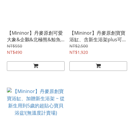
【Mininor】丹麥原創可愛
【Mininor】丹麥原創寶寶
大象&企鵝&北極熊&鯨魚
浴缸、含新生浴架plus可愛
溫度計
溫度計組合 ~ 從新生用到5
NT$550
NT$2,500
NT$490
歲的超貼心寶貝浴盆!
NT$1,920