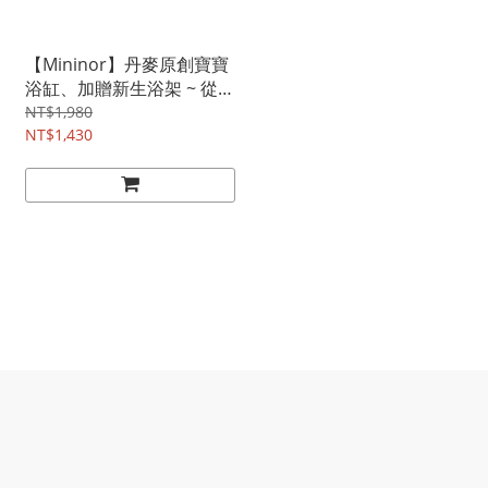
【Mininor】丹麥原創寶寶
浴缸、加贈新生浴架 ~ 從新
生用到5歲的超貼心寶貝浴
NT$1,980
盆!(無溫度計賣場)
NT$1,430