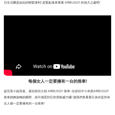
日生活圈是如此的輕鬆便利! 趕緊點進來看看 AIRBUGGY 的強大之處吧!
每個女人一定要擁有一台的推車!
超完美小姐容嘉、嘉怡節目介紹 AIRBUGGY 推車~在節目中小米跟AIRBUGGY
推車跳舞旋轉的瞬間，就可感受到它的滑順威力囉! 讓我們來看看它為何是所有
女人都一定要擁有的一台推車!