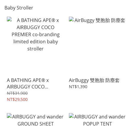
Baby Stroller
A BATHING APE® x
AirBuggy 雙胞胎 防塵套
AIRBUGGY COCO
NT$1,390
PREMIER co-branding
NT$31,900
limited edition baby
NT$29,500
stroller