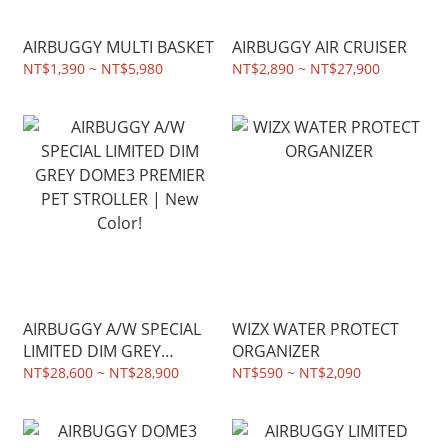
AIRBUGGY MULTI BASKET
AIRBUGGY AIR CRUISER
NT$1,390 ~ NT$5,980
NT$2,890 ~ NT$27,900
AIRBUGGY A/W SPECIAL
WIZX WATER PROTECT
LIMITED DIM GREY
ORGANIZER
DOME3 PREMIER PET
NT$28,600 ~ NT$28,900
NT$590 ~ NT$2,090
STROLLER | New Color!