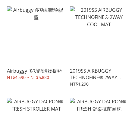
Airbuggy 多功能購物提籃
2019SS AIRBUGGY
TECHNOFINE® 2WAY
NT$4,590 ~ NT$5,880
COOL MAT
NT$1,290