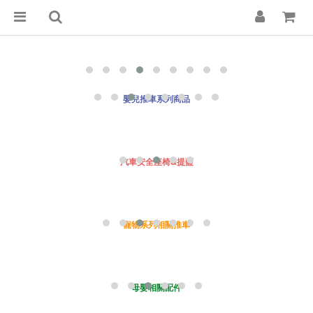
嬰兒推車系列商品
汽車安全座椅&提藍
寵物系列相關推車
母嬰相關配件