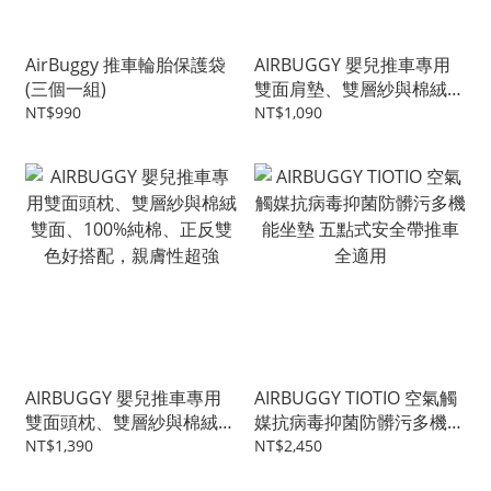
AirBuggy 推車輪胎保護袋
AIRBUGGY 嬰兒推車專用
(三個一組)
雙面肩墊、雙層紗與棉絨雙
面、100%純棉、正反雙色
NT$990
NT$1,090
好搭配，親膚性超強
AIRBUGGY 嬰兒推車專用
AIRBUGGY TIOTIO 空氣觸
雙面頭枕、雙層紗與棉絨雙
媒抗病毒抑菌防髒污多機能
面、100%純棉、正反雙色
坐墊 五點式安全帶推車全
NT$1,390
NT$2,450
好搭配，親膚性超強
適用