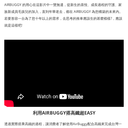
AIRBUGGY 的用心在這影片中一覽無遺，從新生的喜悅、成長過程的守護、家
族新成員毛孩兒的加入，直到年華老去，都在 AIRBUGGY 為您構築的未來內。
若要形容一台為了您十年以上的需求，去思考的推車應該生的甚麼模樣?，應該
就是這樣吧!
利用AIRBUGGY搭高鐵超EASY
透過實際搭乘高鐵的過程，讓消費者了解使用AirBuggy配合高鐵來完成台灣一