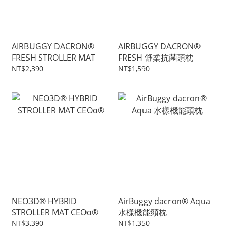
AIRBUGGY DACRON®
AIRBUGGY DACRON®
FRESH STROLLER MAT
FRESH 舒柔抗菌頭枕
NT$2,390
NT$1,590
NEO3D® HYBRID
AirBuggy dacron® Aqua
STROLLER MAT CEOα®
水樣機能頭枕
NT$3,390
NT$1,350