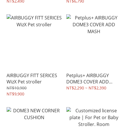
NT$2,490
NT$6,790
AIRBUGGY FITT SERICES
Petplus+ AIRBUGGY
WizX Pet stroller
DOME3 COVER ADD
MASH
NT$10,900
NT$2,290 ~ NT$2,390
NT$9,900