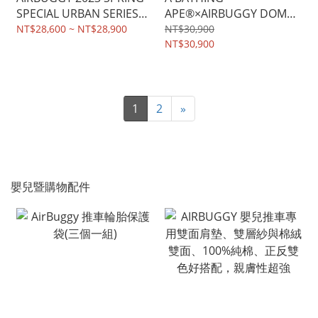
SPECIAL URBAN SERIES
APE®×AIRBUGGY DOME3
DOME3 PET STROLLER (預
PREMIER PET STROLLER
NT$28,600 ~ NT$28,900
NT$30,900
購)
NT$30,900
1
2
»
嬰兒暨購物配件