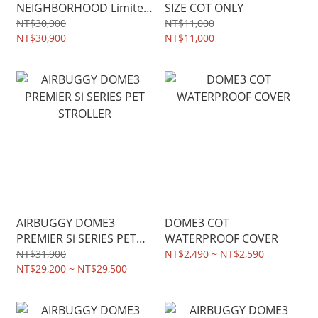
NEIGHBORHOOD Limited
SIZE COT ONLY
Edition Collaboration
NT$30,900
NT$11,000
NT$30,900
NT$11,000
AIRBUGGY DOME3
DOME3 COT
PREMIER Si SERIES PET
WATERPROOF COVER
STROLLER
NT$31,900
NT$2,490 ~ NT$2,590
NT$29,200 ~ NT$29,500