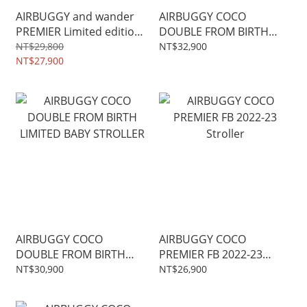
AIRBUGGY and wander
AIRBUGGY COCO
PREMIER Limited edition
DOUBLE FROM BIRTH
Baby stroller
GREY TWEED LIMITED
NT$29,800
NT$32,900
NT$27,900
BABY STROLLER
AIRBUGGY COCO
AIRBUGGY COCO
DOUBLE FROM BIRTH
PREMIER FB 2022-23
LIMITED BABY STROLLER
Stroller
NT$30,900
NT$26,900