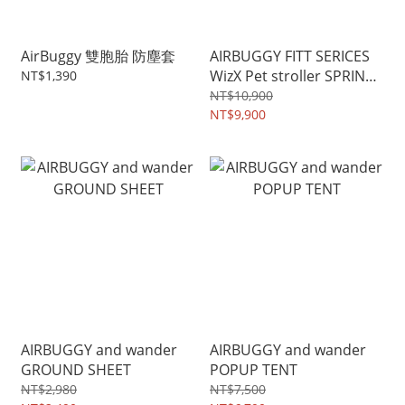
AirBuggy 雙胞胎 防塵套
AIRBUGGY FITT SERICES
WizX Pet stroller SPRING
NT$1,390
& SUMMER SPECIAL
NT$10,900
LIMITED COLOR
NT$9,900
AIRBUGGY and wander
AIRBUGGY and wander
GROUND SHEET
POPUP TENT
NT$2,980
NT$7,500