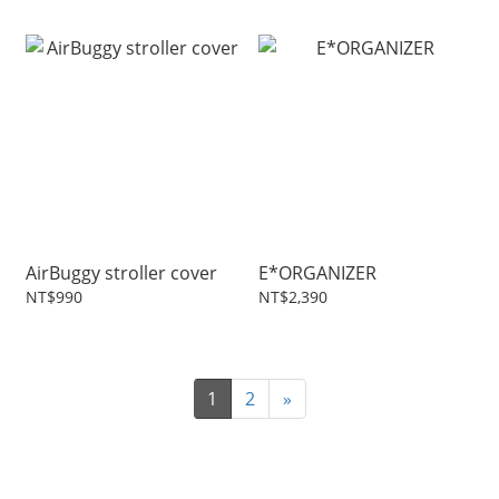
AirBuggy stroller cover
E*ORGANIZER
NT$990
NT$2,390
1
2
»