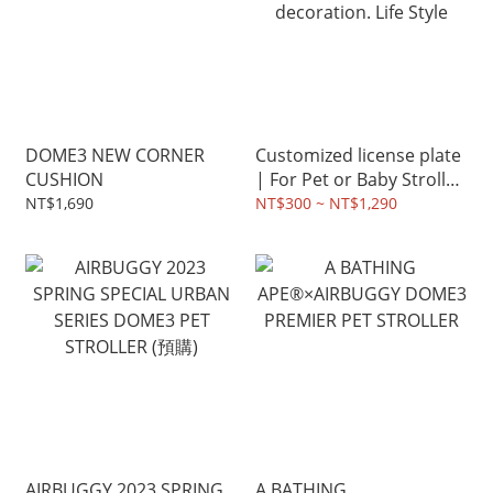
DOME3 NEW CORNER
Customized license plate
CUSHION
| For Pet or Baby Stroller.
Room decoration. Life
NT$1,690
NT$300 ~ NT$1,290
Style
AIRBUGGY 2023 SPRING
A BATHING