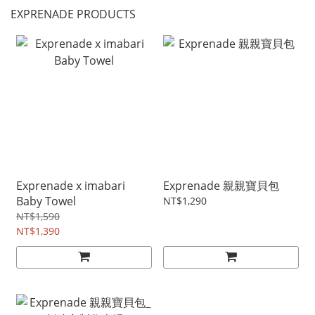
EXPRENADE PRODUCTS
Exprenade x imabari
Exprenade 親親寶貝包
Baby Towel
NT$1,290
NT$1,590
NT$1,390